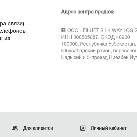
Адрес центра продаж:
ра связи)
елефонов
🏢 ООО « FILUET SILK WAY LOGI
ИНН 306505687, ОКЭД 46900
; из
100000, Республика Узбекистан, 
Юнусабадский район, пересечен
Кадырий и 5-проезд Ниезбек Йул
Для клиентов
Личный кабинет