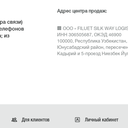
Адрес центра продаж:
ра связи)
елефонов
🏢 ООО « FILUET SILK WAY LOGI
ИНН 306505687, ОКЭД 46900
; из
100000, Республика Узбекистан, 
Юнусабадский район, пересечен
Кадырий и 5-проезд Ниезбек Йул
Для клиентов
Личный кабинет